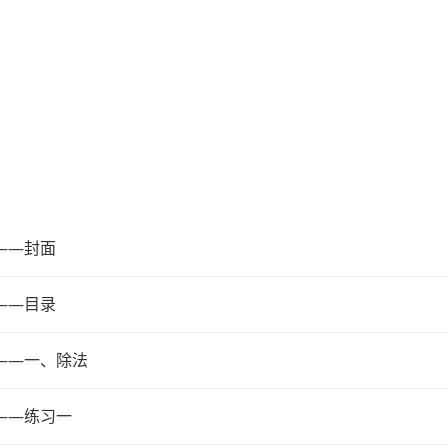
——封面
——目录
——一、除法
——练习一