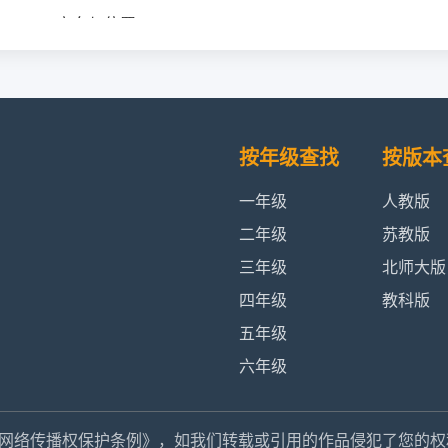
册——二、方向与位置
册——三、生活中的大数
——练习二
按年级查找
按版本
——四、测量
一年级
人教版
二年级
苏教版
——整理与复习
三年级
北师大版
四年级
教科版
——五、加与减
五年级
——练习三
六年级
——练习四
网络传播权保护条例》，如我们转载或引用的作品侵犯了您的权