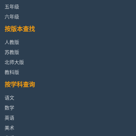
本
容
五年级
六年级
《2.3观察与比较-我们自己》教科版小
查看
学二年级科学下册2018年审定课本
内容
按版本查找
人教版
《2.4测试反应快慢-我们自己》教科版
查看
小学二年级科学下册2018年审定课本
内容
苏教版
北师大版
《2.5发现生长-我们自己》教科版小学
查看
教科版
二年级科学下册2018年审定课本
内容
按学科查询
查
《2.6身体的时间胶囊-我们自己》教科
语文
看
版小学二年级科学下册2018年审定课
内
数学
本
容
英语
美术