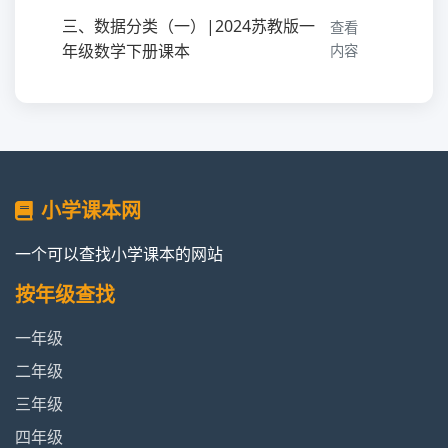
三、数据分类（一）|2024苏教版一
查看
年级数学下册课本
内容
练习五|2024苏教版一年级数学下
查看内
册课本
容
四、认识20~99|2024苏教版一年级
查看
小学课本网
数学下册课本
内容
一个可以查找小学课本的网站
练习六|2024苏教版一年级数学下
查看内
册课本
容
按年级查找
一年级
50有多大|2024苏教版一年级数学
查看内
下册课本
容
二年级
三年级
五、两位数加、减整十数和一位
查看
四年级
数|2024苏教版一年级数学下册课本
内容